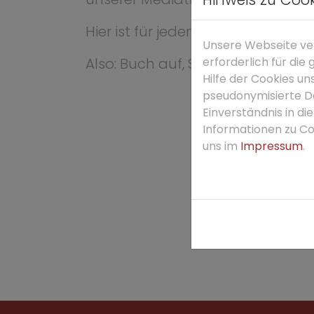
Hier ist für jeden etwas dabei.
Unsere Webseite ver
Also: Buch auf, Schulstress aus!
erforderlich für di
Hilfe der Cookies un
pseudonymisierte D
Einverständnis in d
Informationen zu Coo
uns im
Impressum
.