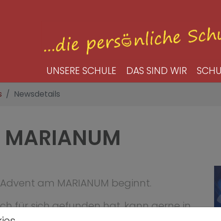
UNSERE SCHULE
DAS SIND WIR
SCHU
s
Newsdetails
m MARIANUM
LeseAdvent am MARIANUM beginnt.
h für sich gefunden hat, kann gerne in
n.
ies