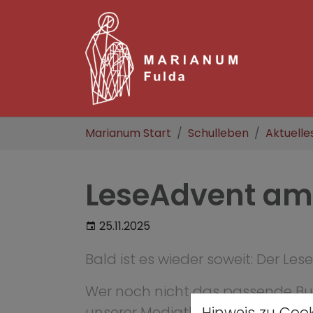
Zum Hauptinhalt springen
Sie sind hier:
Marianum Start
Schulleben
Aktuelle
LeseAdvent a
25.11.2025
Bald ist es wieder soweit: Der 
Wer noch nicht das passende Buc
unserer Mediathek vorbeikomme
Hinweis zu Cook