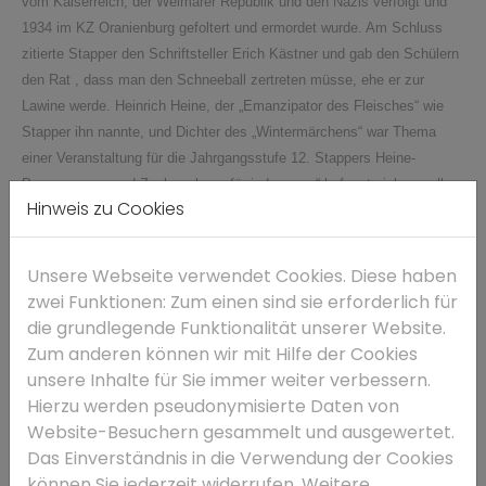
vom Kaiserreich, der Weimarer Republik und den Nazis verfolgt und
1934 im KZ Oranienburg gefoltert und ermordet wurde.
Am Schluss
zitierte Stapper den Schriftsteller Erich Kästner und gab den Schülern
den Rat , dass man den Schneeball zertreten müsse, ehe er zur
Lawine werde.
Heinrich Heine, der „Emanzipator des Fleisches“ wie
Stapper ihn nannte, und Dichter des „Wintermärchens“ war Thema
einer Veranstaltung für die Jahrgangsstufe 12. Stappers Heine-
Programm „... und Zuckererbsen für jedermann“ befasst sich vor allem
Hinweis zu Cookies
mit dem politischen Dichter des Vormärz und des Neuen
Deutschlands, der aus dem französischen Exil kritisch und spöttisch
die deutschen Verhältnisse geißelt.
Unsere Webseite verwendet Cookies. Diese haben
zwei Funktionen: Zum einen sind sie erforderlich für
die grundlegende Funktionalität unserer Website.
Zum anderen können wir mit Hilfe der Cookies
unsere Inhalte für Sie immer weiter verbessern.
Hierzu werden pseudonymisierte Daten von
Website-Besuchern gesammelt und ausgewertet.
Das Einverständnis in die Verwendung der Cookies
können Sie jederzeit widerrufen. Weitere