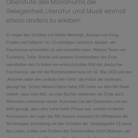
Oberstufe des Marianums die
Gelegenheit, Literatur und Musik einmal
etwas anders zu erleben.
Er zeigte den Schülern mit Walter Mehrings „Kantate von Krieg,
Frieden und Inflation“ ein 12-minütiges Lehrstück darüber, wie
Faschismus entstanden ist und entstehen kann. Weitere Texte von
Tucholsky, Toller, Brecht und anderen Schriftstellern des Exils
vermittelten den Schülern ein eindrucksvolles Bild des deutschen
Faschismus, der mit der Bücherverbrennung am 10. Mai 1933 und den
„Aktionen wider den undeutschen Geist“ die Fratze der Intoleranz
gezeigt hat. Schon Heinrich Heine hatte 100 Jahre vor dem NS-Staat
orakelt, dass man dort, wo man Bücher verbrenne, am Ende auch
Menschen verbrennen werde. Auschwitz hat den Deutschen und der
Welt gezeigt, dass dies keine hohle Phrase war, sondern in letzter
Konsequenz der Logik des NS-Staates entsprach.
Im Mittelpunkt der
90-minütigen Vorstellung vor den Schülern der Jahrgangstufe 13 stand
das Leben, Leiden und Sterben des Schriftstellers Erich Mühsam, der