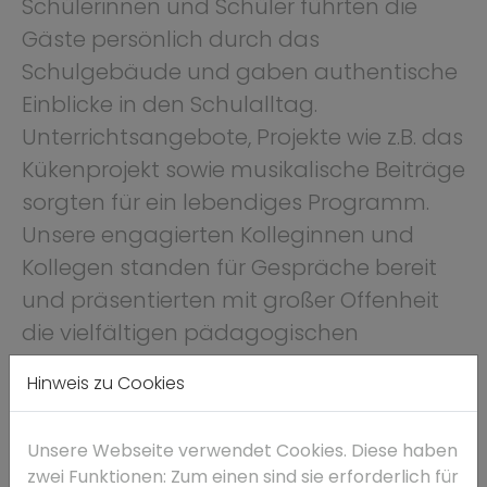
Schülerinnen und Schüler führten die
Gäste persönlich durch das
Schulgebäude und gaben authentische
Einblicke in den Schulalltag.
Unterrichtsangebote, Projekte wie z.B. das
Kükenprojekt sowie musikalische Beiträge
sorgten für ein lebendiges Programm.
Unsere engagierten Kolleginnen und
Kollegen standen für Gespräche bereit
und präsentierten mit großer Offenheit
die vielfältigen pädagogischen
Angebote. Der Tag vermittelte
Hinweis zu Cookies
eindrucksvoll, was das Marianum als
Lern- und Lebensraum ausmacht.
Unsere Webseite verwendet Cookies. Diese haben
Ausführlich berichten wir darüber in der
zwei Funktionen: Zum einen sind sie erforderlich für