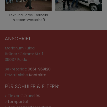
Text und Fotos: Cornelia
Thiessen-Westerhoff
ANSCHRIFT
Marianum Fulda
Brüder-Grimm-Str. 1
36037 Fulda
Sekretariat:
0661-969120
E-Mail: siehe
Kontakte
FÜR SCHÜLER & ELTERN:
> Ticker
GO
und
RS
>
Lernportal