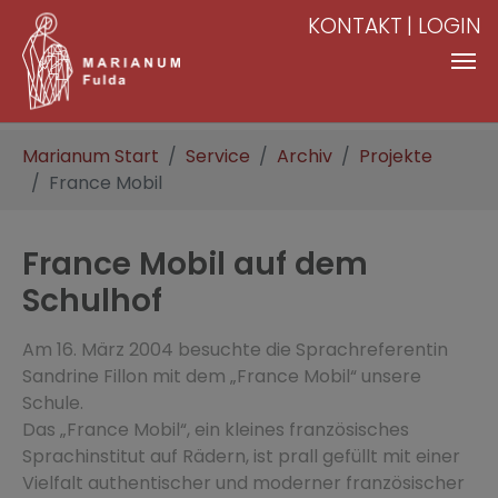
KONTAKT
LOGIN
Zum Hauptinhalt springen
Sie sind hier:
Marianum Start
Service
Archiv
Projekte
France Mobil
France Mobil auf dem
Schulhof
Am 16. März 2004 besuchte die Sprachreferentin
Sandrine Fillon mit dem „France Mobil“ unsere
Schule.
Das „France Mobil“, ein kleines französisches
Sprachinstitut auf Rädern, ist prall gefüllt mit einer
Vielfalt authentischer und moderner französischer