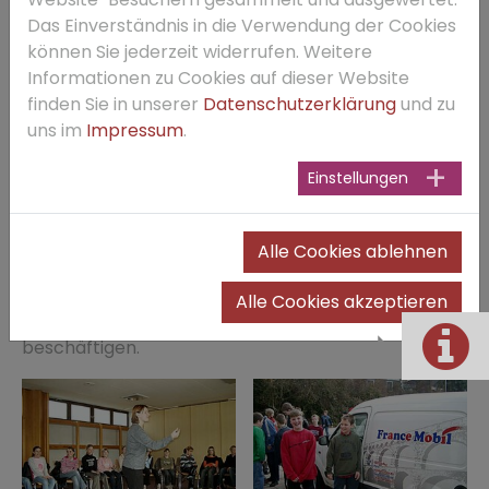
unterstützt. Als „Brücke zwischen Frankreich und
Das Einverständnis in die Verwendung der Cookies
Deutschland“ bekam das Projekt der Deutsch- und
können Sie jederzeit widerrufen. Weitere
France-Mobile Ende Januar den Adenauer-de-
Informationen zu Cookies auf dieser Website
Gaulle-Preis.
finden Sie in unserer
Datenschutzerklärung
und zu
uns im
Impressum
.
An den französischen Schulen, die die Referenten
des Zwillingsprojekts besucht haben, stieg die
Einstellungen
Anmeldequote für Deutsch als Fremdsprache um
25 Prozent. Es wäre wünschenswert, wenn der
Besuch von Sandrine Fillon in ihrem „Mini-
Alle Cookies ablehnen
Sprachzentrum auf Rädern“ viele unserer
SchülerInnen motivieren könnte, sich intensiver mit
Alle Cookies akzeptieren
der französischen Sprache und Kultur zu
beschäftigen.