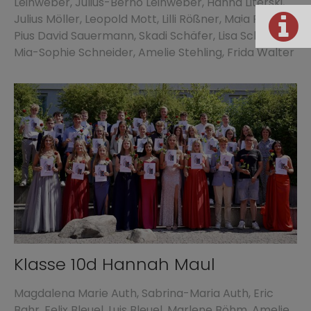
Leinweber, Julius-Berno Leinweber, Hanna Literski,
Julius Möller, Leopold Mott, Lilli Rößner, Maja Rößner,
Pius David Sauermann, Skadi Schäfer, Lisa Scheuring,
Mia-Sophie Schneider, Amelie Stehling, Frida Walter
Klasse 10d Hannah Maul
Magdalena Marie Auth, Sabrina-Maria Auth, Eric
Bahr, Felix Bleuel, Luis Bleuel, Marlene Böhm, Amelie