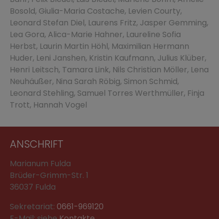
Bosold, Giulia-Maria Costache, Levien Courty,
Leonard Stefan Diel, Laurens Fritz, Jasper Gemming,
Lea Gora, Alica-Marie Hahner, Laureline Sofia
Herbst, Laurin Martin Höhl, Maximilian Hermann
Huder, Leni Janshen, Kristin Kaufmann, Julius Klüber,
Henri Leitsch, Tamara Link, Nils Christian Möller, Lena
Neuhäußer, Nina Sarah Röbig, Simon Schmid,
Leonard Stehling, Samuel Torres Werthmüller, Finja
Trott, Hannah Vogel
ANSCHRIFT
Marianum Fulda
Brüder-Grimm-Str. 1
36037 Fulda
Sekretariat:
0661-969120
E-Mail: siehe
Kontakte