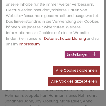
unsere Inhalte für Sie immer weiter verbessern.
Hierzu werden pseudonymisierte Daten von
Website-Besuchern gesammelt und ausgewertet.
Das Einverständnis in die Verwendung der Cookies
können Sie jederzeit widerrufen. Weitere
Informationen zu Cookies auf dieser Website
finden Sie in unserer
Datenschutzerklärung
und zu
uns im
Impressum
.
Einstellungen
Klasse 10c Andrea Sternberg-
Holfeld
Alle Cookies ablehnen
Till Ackermann, Emily Baranyai, Sophia Beßler, Colin
Breitenbach, David Busold, Clara Diegelmann,
Alle Cookies akzeptieren
Marius Diegelmann, Leander Fedder, Nina Glombek,
Rosalie Göb, Hanna Gottschalk, Klara Happ, Felix
Hohmann, Leopold Karl Hohmann, Linus Hohmann,
Johannes Jahn, Joy Krönung, Marie Lauer, Anna