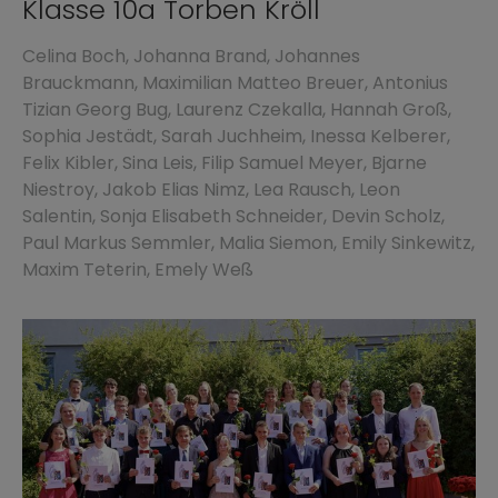
Klasse 10a Torben Kröll
Celina Boch, Johanna Brand, Johannes
Brauckmann, Maximilian Matteo Breuer, Antonius
Tizian Georg Bug, Laurenz Czekalla, Hannah Groß,
Sophia Jestädt, Sarah Juchheim, Inessa Kelberer,
Felix Kibler, Sina Leis, Filip Samuel Meyer, Bjarne
Niestroy, Jakob Elias Nimz, Lea Rausch, Leon
Salentin, Sonja Elisabeth Schneider, Devin Scholz,
Paul Markus Semmler, Malia Siemon, Emily Sinkewitz,
Maxim Teterin, Emely Weß