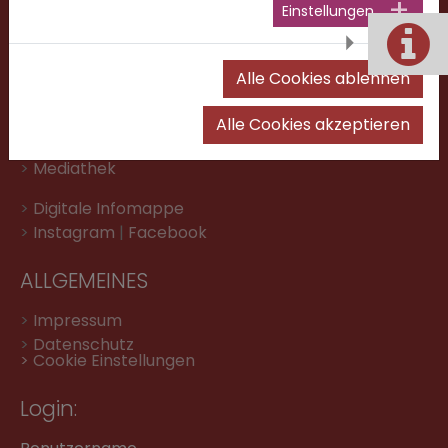
E-Mail: siehe
Kontakte
Einstellungen
FÜR SCHÜLER & ELTERN:
Alle Cookies ablehnen
> Ticker
GO
und
RS
>
Lernportal
Alle Cookies akzeptieren
>
Abwesenheitsmeldung
>
Mediathek
>
Digitale Infomappe
>
Instagram
|
Facebook
ALLGEMEINES
>
Impressum
>
Datenschutz
> Cookie Einstellungen
Login: