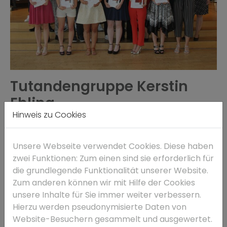
Tutandengruppe Kerstin
Ehling
Hinweis zu Cookies
Andreas V., Eichenzell & Anne M., Burghaun & Anton
L., Burghaun & Dominik A., Petersberg & Fabian G.,
Unsere Webseite verwendet Cookies. Diese haben
Hofbieber & Frederik H., Burghaun & Gloria G.,
zwei Funktionen: Zum einen sind sie erforderlich für
Petersberg & Jan H., Schlitz & Jan S., Künzell & Jana
die grundlegende Funktionalität unserer Website.
L., Ebersburg & Jasper M., Burghaun & Jonah H.,
Zum anderen können wir mit Hilfe der Cookies
Eichenzell & Jonathan S., Kalbach & Kilian M.,
unsere Inhalte für Sie immer weiter verbessern.
Großenlüder & Lea M., Birstein & Leonard W., Künzell
Hierzu werden pseudonymisierte Daten von
& Liisa H., Großenlüder & Lynn T., Eichenzell & Marlin
Website-Besuchern gesammelt und ausgewertet.
S., Künzell & Marvin I., Birstein & Maximilian A., Hilders