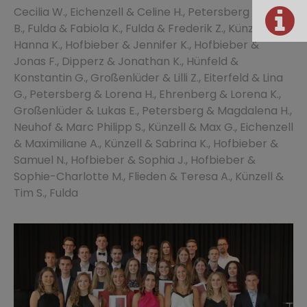
Cecilia W., Eichenzell & Celine H., Petersberg & Eric
B., Fulda & Fabiola K., Fulda & Frederik Z., Künzell &
Hanna K., Hofbieber & Jennifer K., Hofbieber &
Jonas F., Dipperz & Jonathan K., Hünfeld &
Konstantin G., Großenlüder & Lilli Z., Eiterfeld & Lina
G., Petersberg & Lorena H., Ehrenberg & Lorena K.,
Großenlüder & Lukas E., Petersberg & Magdalena H.,
Neuhof & Marc Philipp S., Künzell & Max G., Eichenzell
& Maximiliane A., Künzell & Sabrina K., Hofbieber &
Samuel N., Hofbieber & Sophia J., Hofbieber &
Sophie-Charlotte M., Flieden & Teresa A., Künzell &
Tim S., Fulda