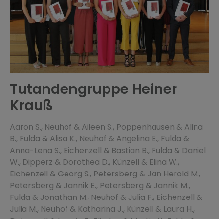
Tutandengruppe Heiner
Krauß
Aaron S., Neuhof & Aileen S., Poppenhausen & Alina
B., Fulda & Alisa K., Neuhof & Angelina E., Fulda &
Anna-Lena S., Eichenzell & Bastian B., Fulda & Daniel
W., Dipperz & Dorothea D., Künzell & Elina W.,
Eichenzell & Georg S., Petersberg & Jan Herold M.,
Petersberg & Jannik E., Petersberg & Jannik M.,
Fulda & Jonathan M., Neuhof & Julia F., Eichenzell &
Julia M., Neuhof & Katharina J., Künzell & Laura H.,