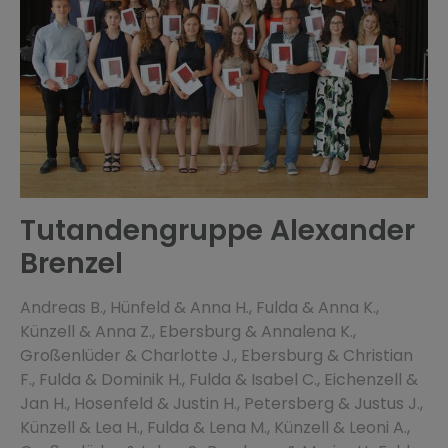
Tutandengruppe Alexander
Brenzel
Andreas B., Hünfeld & Anna H., Fulda & Anna K.,
Künzell & Anna Z., Ebersburg & Annalena K.,
Großenlüder & Charlotte J., Ebersburg & Christian
F., Fulda & Dominik H., Fulda & Isabel C., Eichenzell &
Jan H., Hosenfeld & Justin H., Petersberg & Justus J.,
Künzell & Lea H., Fulda & Lena M., Künzell & Leoni A.,