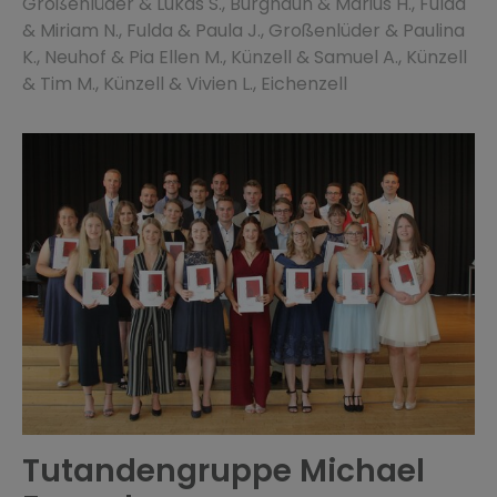
Großenlüder & Lukas S., Burghaun & Marius H., Fulda
& Miriam N., Fulda & Paula J., Großenlüder & Paulina
K., Neuhof & Pia Ellen M., Künzell & Samuel A., Künzell
& Tim M., Künzell & Vivien L., Eichenzell
Tutandengruppe Michael