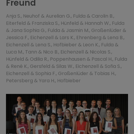
Freund
Anja S., Neuhof & Aurelian G., Fulda & Carolin B.,
Eiterfeld & Franziska S., Hünfeld & Hannah W., Fulda
& Jana Sophia G., Fulda & Jasmin M., Großenlüder &
Jessica F., Eichenzell & Lars K., Ehrenberg & Lena B.,
Eichenzell & Lena S., Hofbieber & Leon K., Fulda &
Luca M., Tann & Nico B., Eichenzell & Nicolas S.,
Hünfeld & Odilia R., Poppenhausen & Pascal H., Fulda
& René K., Gersfeld & Silas W., Eichenzell & Sofia S.,
Eichenzell & Sophia F., Großenlüder & Tobias H.,
Petersberg & Yara H., Hofbieber