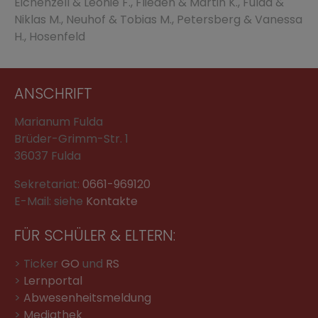
Eichenzell & Leonie F., Flieden & Martin K., Fulda &
Niklas M., Neuhof & Tobias M., Petersberg & Vanessa
H., Hosenfeld
ANSCHRIFT
Marianum Fulda
Brüder-Grimm-Str. 1
36037 Fulda
Sekretariat:
0661-969120
E-Mail: siehe
Kontakte
FÜR SCHÜLER & ELTERN:
> Ticker
GO
und
RS
>
Lernportal
>
Abwesenheitsmeldung
>
Mediathek