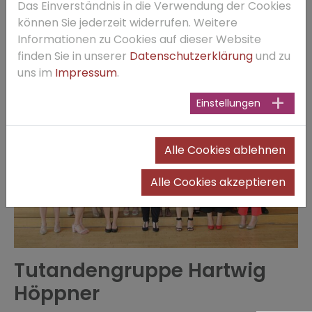
Das Einverständnis in die Verwendung der Cookies
& Michel I., Petersberg & Muriel H., Fulda & Paul I.,
können Sie jederzeit widerrufen. Weitere
Petersberg & Selina H., Petersberg
Informationen zu Cookies auf dieser Website
finden Sie in unserer
Datenschutzerklärung
und zu
uns im
Impressum
.
Einstellungen
Alle Cookies ablehnen
Alle Cookies akzeptieren
Tutandengruppe Hartwig
Höppner