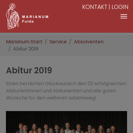
KONTAKT
LOGIN
Zum Hauptinhalt springen
Sie sind hier:
Marianum Start
Service
Absolventen
Abitur 2019
Abitur 2019
Einen herzlichen Glückwunsch den 121 erfolgreichen
Abiturientinnen und Abiturienten und alle guten
Wünsche für den weiteren Lebensweg!