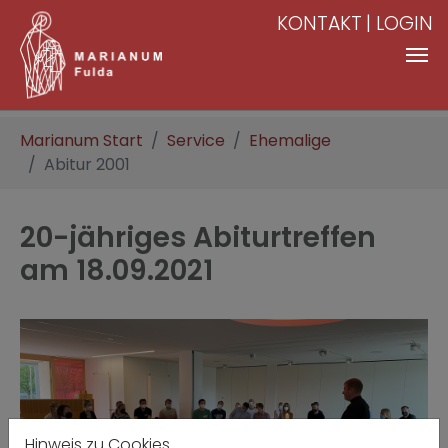
KONTAKT
LOGIN
Zum Hauptinhalt springen
Sie sind hier:
Marianum Start
Service
Ehemalige
Abitur 2001
20-jähriges Abiturtreffen
am 18.09.2021
Hinweis zu Cookies