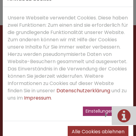
Unsere Webseite verwendet Cookies. Diese haben
zwei Funktionen: Zum einen sind sie erforderlich für
die grundlegende Funktionalität unserer Website.
ANSCHRIFT
Zum anderen können wir mit Hilfe der Cookies
unsere Inhalte für Sie immer weiter verbessern.
Marianum Fulda
Hierzu werden pseudonymisierte Daten von
Brüder-Grimm-Str. 1
Website-Besuchern gesammelt und ausgewertet.
36037 Fulda
Das Einverständnis in die Verwendung der Cookies
Sekretariat:
0661-969120
können Sie jederzeit widerrufen. Weitere
E-Mail: siehe
Kontakte
Informationen zu Cookies auf dieser Website
finden Sie in unserer
Datenschutzerklärung
und zu
FÜR SCHÜLER & ELTERN:
uns im
Impressum
.
> Ticker
GO
und
RS
Einstellungen
>
Lernportal
>
Abwesenheitsmeldung
>
Mediathek
Alle Cookies ablehnen