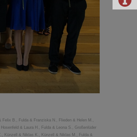
 Felix B., Fulda & Franziska N., Flieden & Helen M.,
, Hosenfeld & Laura H., Fulda & Leona S., Großenlüder
., Künzell & Niklas K., Künzell & Niklas M., Fulda &