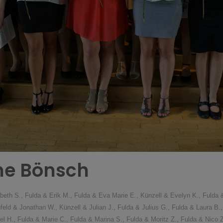
ine Bönsch
beth S., Fulda & Erik M., Fulda & Eva Marie E., Künzell & Evelyn K., Fulda &
ld & Jonathan W., Künzell & Julian J., Fulda & Julius G., Fulda & Laura B.
 H., Fulda & Marie C., Fulda & Marina S., Fulda & Moritz Z., Fulda & Nico Z