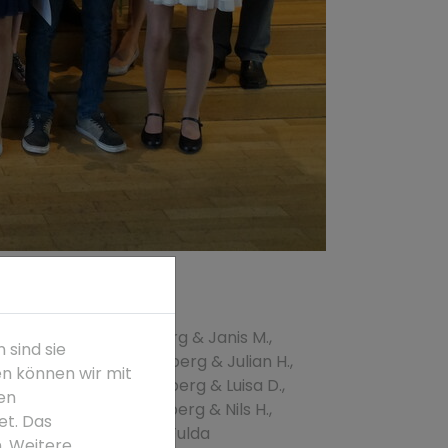
rg & Felix M., Petersberg & Janis M.,
 sind sie
er & Joshua E., Petersberg & Julian H.,
en können wir mit
ünzell & Luis H., Petersberg & Luisa D.,
den
 & Nathalie R., Petersberg & Nils H.,
t. Das
tersberg & Tamara H., Fulda
n. Weitere