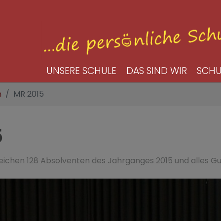
UNSERE SCHULE
DAS SIND WIR
SCHU
n
MR 2015
5
eichen 128 Absolventen des Jahrganges 2015 und alles Gu