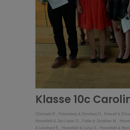
Klasse 10c Carol
Christoph B., Petersberg & Dorothea D., Künzell & Elisa
Hosenfeld & Jan-Lukas G., Fulda & Jonathan M., Hosenfe
& Leonhard E., Hosenfeld & Luisa S., Hosenfeld & Marcel