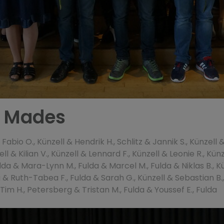
t Mades
abio O., Künzell & Hendrik H., Schlitz & Jannik S., Künzell 
l & Kilian V., Künzell & Lennard F., Künzell & Leonie R., Künz
da & Mara-Lynn M., Fulda & Marcel M., Fulda & Niklas B., Künz
 & Ruth-Tabea F., Fulda & Sarah G., Künzell & Sebastian B.
 Tim H., Petersberg & Tristan M., Fulda & Youssef E., Fulda