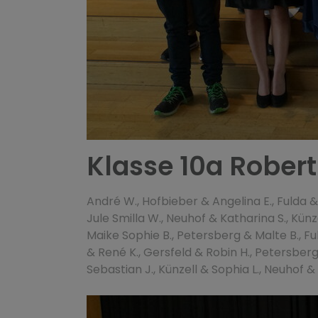
Klasse 10a Rober
André W., Hofbieber & Angelina E., Fulda & F
Jule Smilla W., Neuhof & Katharina S., Künzel
Maike Sophie B., Petersberg & Malte B., Ful
& René K., Gersfeld & Robin H., Petersberg
Sebastian J., Künzell & Sophia L., Neuhof &