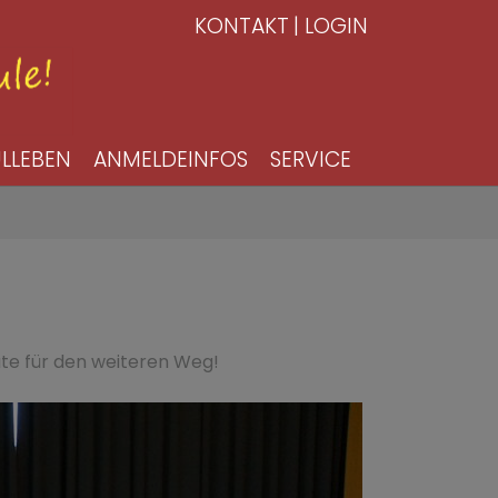
KONTAKT
LOGIN
LLEBEN
ANMELDEINFOS
SERVICE
te für den weiteren Weg!