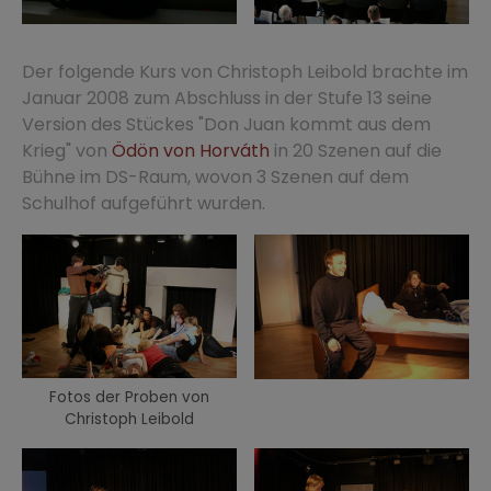
Der folgende Kurs von Christoph Leibold brachte im
Januar 2008 zum Abschluss in der Stufe 13 seine
Version des Stückes "Don Juan kommt aus dem
Krieg" von
Ödön von Horváth
in 20 Szenen auf die
Bühne im DS-Raum, wovon 3 Szenen auf dem
Schulhof aufgeführt wurden.
Fotos der Proben von
Christoph Leibold