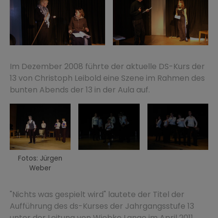
Im Dezember 2008 führte der aktuelle DS-Kurs der
13 von Christoph Leibold eine Szene im Rahmen des
bunten Abends der 13 in der Aula auf.
Fotos: Jürgen
Weber
"Nichts was gespielt wird" lautete der Titel der
Aufführung des ds-Kurses der Jahrgangsstufe 13
unter der Leitung von Wiebke Lange im April 2011.