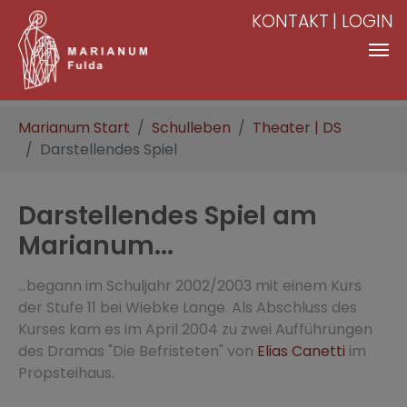
KONTAKT
LOGIN
Zum Hauptinhalt springen
Sie sind hier:
Marianum Start
Schulleben
Theater | DS
Darstellendes Spiel
Darstellendes Spiel am
Marianum...
...begann im Schuljahr 2002/2003 mit einem Kurs
der Stufe 11 bei Wiebke Lange. Als Abschluss des
Kurses kam es im April 2004 zu zwei Aufführungen
des Dramas "Die Befristeten" von
Elias Canetti
im
Propsteihaus.