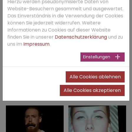
Hierzu werden pseudonymisierte Daten von
Woyzeck - eine Interpretation des DS-Kurses der
Website-Besuchern gesammelt und ausgewertet.
Stufe 13 von Frau Lange in 2016
Das Einverständnis in die Verwendung der Cookies
können Sie jederzeit widerrufen. Weitere
Informationen zu Cookies auf dieser Website
finden Sie in unserer
Datenschutzerklärung
und zu
uns im
Impressum
.
Einstellungen
Alle Cookies ablehnen
Alle Cookies akzeptieren