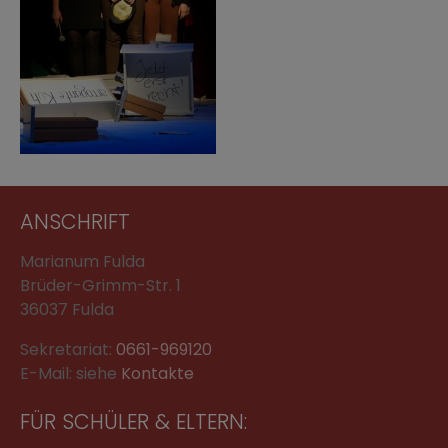
ANSCHRIFT
Marianum Fulda
Brüder-Grimm-Str. 1
36037 Fulda
Sekretariat:
0661-969120
E-Mail: siehe
Kontakte
FÜR SCHÜLER & ELTERN: